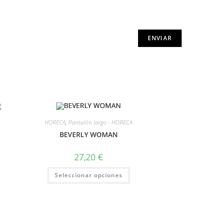
HORECA
,
Pantalón largo - HORECA
BEVERLY WOMAN
27,20
€
Seleccionar opciones