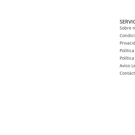
SERVI
Sobre n
Condici
Privaci
Polític
Polític
Aviso L
Contác