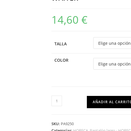
14,60
€
TALLA
COLOR
AÑADIR AL CARRIT
SKU:
PA9250
Categorías:
HORECA
,
Pantalón largo - HORE