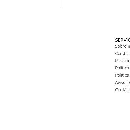
SERVI
Sobre n
Condici
Privaci
Polític
Polític
Aviso L
Contác