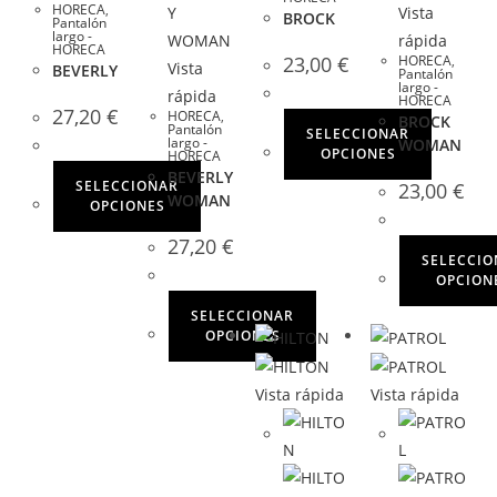
HORECA
,
Vista
BROCK
Pantalón
largo -
rápida
HORECA
23,00
€
HORECA
,
Vista
BEVERLY
Pantalón
largo -
rápida
HORECA
27,20
€
HORECA
,
BROCK
Pantalón
SELECCIONAR
largo -
WOMAN
OPCIONES
HORECA
BEVERLY
SELECCIONAR
23,00
€
WOMAN
OPCIONES
27,20
€
SELECCIO
OPCION
SELECCIONAR
OPCIONES
Vista rápida
Vista rápida