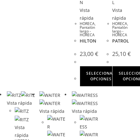
Vista
Vista
rápida
rápida
HORECA
,
HORECA
,
Pantalón
Pantalón
largo -
largo -
HORECA
HORECA
HILTON
PATROL
23,00
€
25,10
€
SELECCIONAR
SELECCIO
OPCIONES
OPCION
Vista rápida
Vista rápida
Vista rápida
Vista
rápida