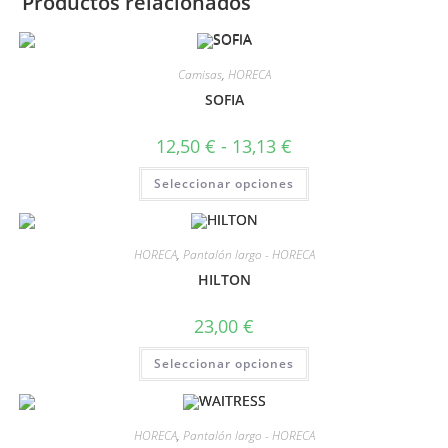
Productos relacionados
Camisas
,
HORECA
SOFIA
12,50
€
-
13,13
€
Seleccionar opciones
HORECA
,
Pantalón largo - HORECA
HILTON
23,00
€
Seleccionar opciones
HORECA
,
Pantalón largo - HORECA