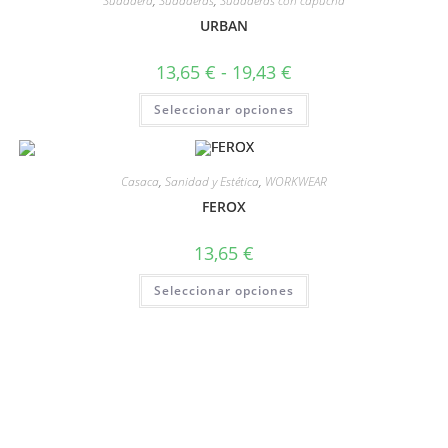
Sudadera
,
Sudaderas
,
Sudaderas con capucha
URBAN
13,65
€
-
19,43
€
Seleccionar opciones
Casaca
,
Sanidad y Estética
,
WORKWEAR
FEROX
13,65
€
Seleccionar opciones