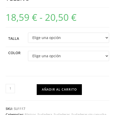
18,59
€
-
20,50
€
TALLA
COLOR
AÑADIR AL CARRITO
SKU:
SU1117
Categorías:
Básicos
,
Sudadera
,
Sudaderas
,
Sudaderas sin capucha
,