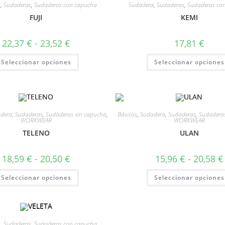
a
,
Sudaderas
,
Sudaderas con capucha
Sudadera
,
Sudaderas
,
Sudaderas co
FUJI
KEMI
22,37
€
-
23,52
€
17,81
€
Seleccionar opciones
Seleccionar opciones
dera
,
Sudaderas
,
Sudaderas sin capucha
,
Básicos
,
Sudadera
,
Sudaderas
,
Sudaderas
WORKWEAR
WORKWEAR
TELENO
ULAN
18,59
€
-
20,50
€
15,96
€
-
20,58
€
Seleccionar opciones
Seleccionar opciones
a
,
Sudaderas
,
Sudaderas con capucha