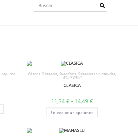
n capucha
Básicos
,
Sudadera
,
Sudaderas
,
Sudaderas sin capucha
,
WORKWEAR
CLASICA
11,34
€
-
14,49
€
Seleccionar opciones