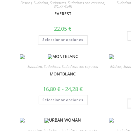
Básicos
,
Sudadera
,
Sudaderas
,
Sudaderas con capucha
,
Sudader
WORKWEAR
EVEREST
22,05
€
Seleccionar opciones
Sudadera
,
Sudaderas
,
Sudaderas con capucha
Básicos
,
Suda
MONTBLANC
16,80
€
-
24,28
€
Seleccionar opciones
Sudadera
,
Sudaderas
,
Sudaderas con capucha
Sudader