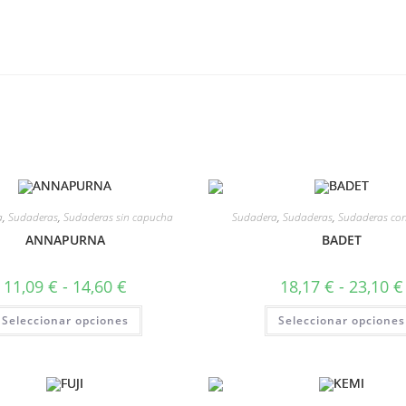
a
,
Sudaderas
,
Sudaderas sin capucha
Sudadera
,
Sudaderas
,
Sudaderas co
ANNAPURNA
BADET
11,09
€
-
14,60
€
18,17
€
-
23,10
€
Seleccionar opciones
Seleccionar opciones