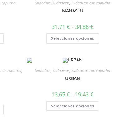
n capucha
Sudadera
,
Sudaderas
,
Sudaderas con capucha
MANASLU
31,71
€
-
34,86
€
Seleccionar opciones
 sin capucha
,
Sudadera
,
Sudaderas
,
Sudaderas con capucha
URBAN
13,65
€
-
19,43
€
Seleccionar opciones