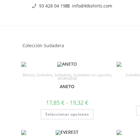
93 428 04 19
info@ktkshirts.com
Colección Sudadera
Básicos
,
Sudadera
,
Sudaderas
,
Sudaderas sin capucha
,
Sudader
WORKWEAR
ANETO
17,85
€
-
19,32
€
Seleccionar opciones