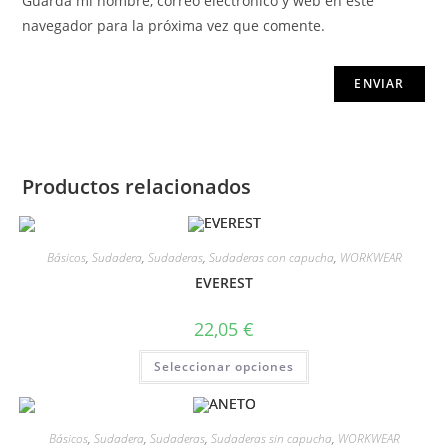
Guarda mi nombre, correo electrónico y web en este
navegador para la próxima vez que comente.
Productos relacionados
Básicos
,
Sudadera
,
Sudaderas
,
Sudaderas con capucha
,
WORKWEAR
EVEREST
22,05
€
Seleccionar opciones
Básicos
,
Sudadera
,
Sudaderas
,
Sudaderas sin capucha
,
WORKWEAR