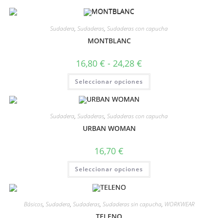
Sudadera
,
Sudaderas
,
Sudaderas con capucha
MONTBLANC
16,80
€
-
24,28
€
Seleccionar opciones
Sudadera
,
Sudaderas
,
Sudaderas con capucha
URBAN WOMAN
16,70
€
Seleccionar opciones
Básicos
,
Sudadera
,
Sudaderas
,
Sudaderas sin capucha
,
WORKWEAR
TELENO