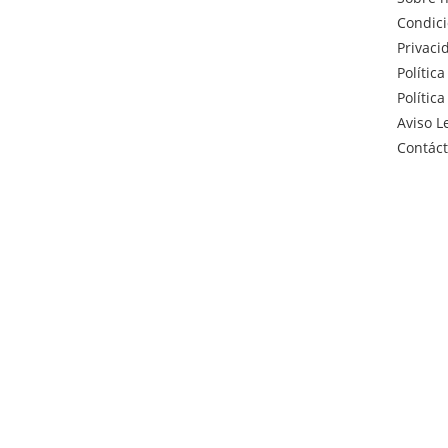
Condici
Privaci
Polític
Polític
Aviso L
Contác