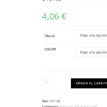
4,06
€
TALLA
COLOR
AÑADIR AL CARRIT
SKU:
CR1168
Categorías:
Memoria USB
,
Puerto USB