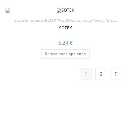
Bolsas & neveras
,
BOLSAS & VIAJE
,
Bolsas térmicas y Neveras
,
Neveras
SOTEK
5,24
€
Seleccionar opciones
1
2