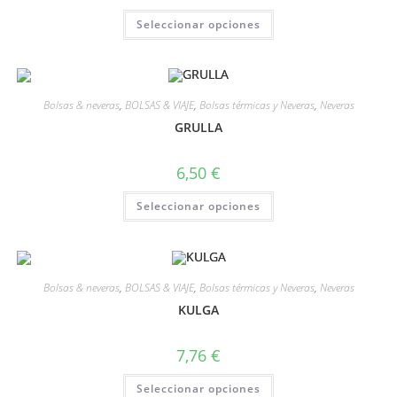
Seleccionar opciones
Bolsas & neveras
,
BOLSAS & VIAJE
,
Bolsas térmicas y Neveras
,
Neveras
GRULLA
6,50
€
Seleccionar opciones
Bolsas & neveras
,
BOLSAS & VIAJE
,
Bolsas térmicas y Neveras
,
Neveras
KULGA
7,76
€
Seleccionar opciones