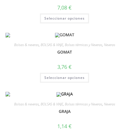
7,08
€
Seleccionar opciones
Bolsas & neveras
,
BOLSAS & VIAJE
,
Bolsas térmicas y Neveras
,
Neveras
GOMAT
3,76
€
Seleccionar opciones
Bolsas & neveras
,
BOLSAS & VIAJE
,
Bolsas térmicas y Neveras
,
Neveras
GRAJA
1,14
€