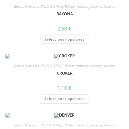
Bolsas & neveras
,
BOLSAS & VIAJE
,
Bolsas térmicas y Neveras
,
Neveras
BAYONA
7,60
€
Seleccionar opciones
Bolsas & neveras
,
BOLSAS & VIAJE
,
Bolsas térmicas y Neveras
,
Neveras
CROKER
1,10
€
Seleccionar opciones
Bolsas & neveras
,
BOLSAS & VIAJE
,
Bolsas térmicas y Neveras
,
Neveras