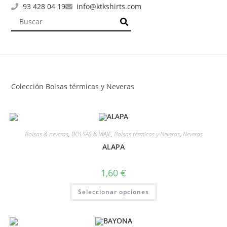
93 428 04 19
info@ktkshirts.com
Colección Bolsas térmicas y Neveras
Bolsas & neveras
,
BOLSAS & VIAJE
,
Bolsas térmicas y Neveras
,
Neveras
ALAPA
1,60
€
Seleccionar opciones