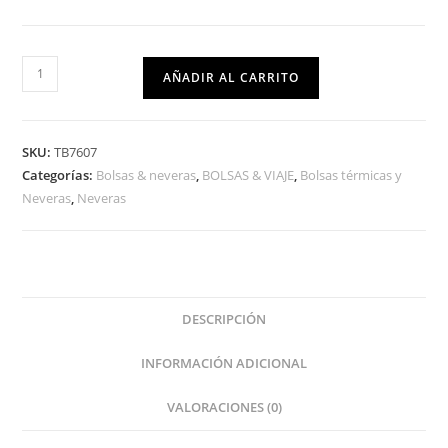
AÑADIR AL CARRITO
SKU:
TB7607
Categorías:
Bolsas & neveras
,
BOLSAS & VIAJE
,
Bolsas térmicas y
Neveras
,
Neveras
DESCRIPCIÓN
INFORMACIÓN ADICIONAL
VALORACIONES (0)