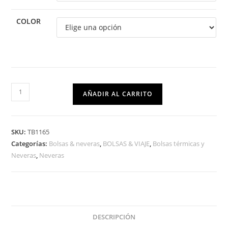
COLOR
AÑADIR AL CARRITO
SKU:
TB1165
Categorías:
Bolsas & neveras
,
BOLSAS & VIAJE
,
Bolsas térmicas y
Neveras
,
Neveras
DESCRIPCIÓN