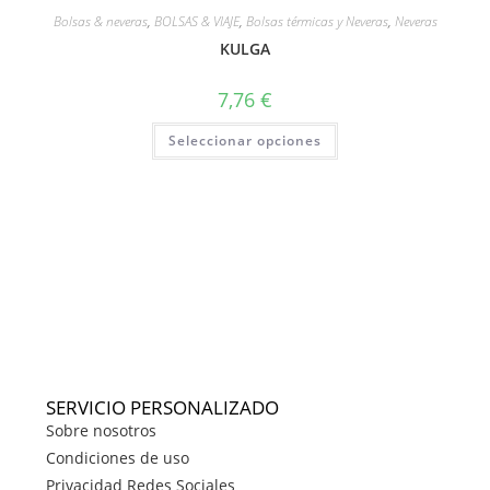
Bolsas & neveras
,
BOLSAS & VIAJE
,
Bolsas térmicas y Neveras
,
Neveras
KULGA
7,76
€
Seleccionar opciones
SERVICIO PERSONALIZADO
Sobre nosotros
Condiciones de uso
Privacidad Redes Sociales