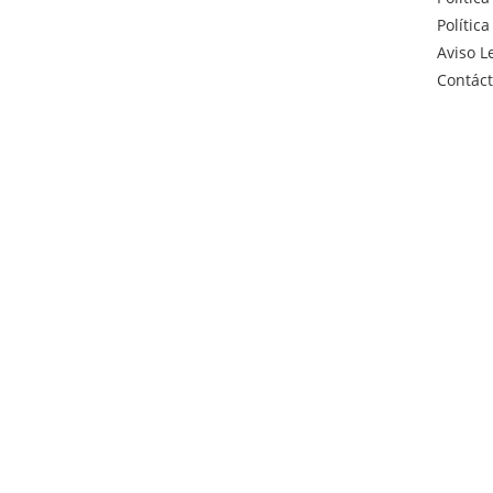
Polític
Aviso L
Contác