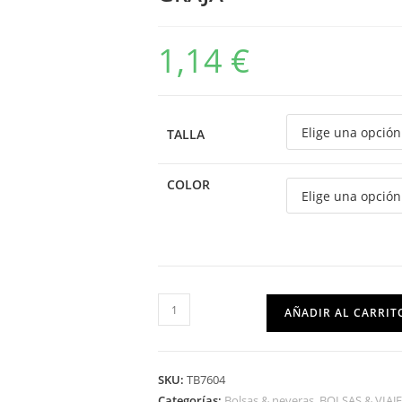
1,14
€
TALLA
COLOR
AÑADIR AL CARRIT
SKU:
TB7604
Categorías:
Bolsas & neveras
,
BOLSAS & VIAJE