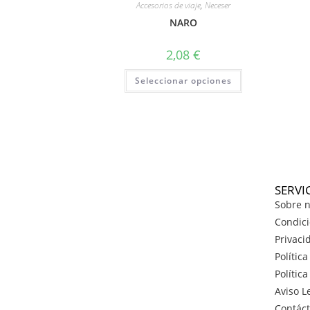
Accesorios de viaje
,
Neceser
NARO
2,08
€
Seleccionar opciones
SERVI
Sobre n
Condici
Privaci
Polític
Polític
Aviso L
Contác