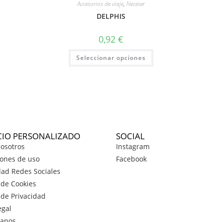
Accesorios de viaje
,
Neceser
DELPHIS
0,92
€
Seleccionar opciones
CIO PERSONALIZADO
SOCIAL
osotros
Instagram
ones de uso
Facebook
dad Redes Sociales
a de Cookies
a de Privacidad
egal
tanos