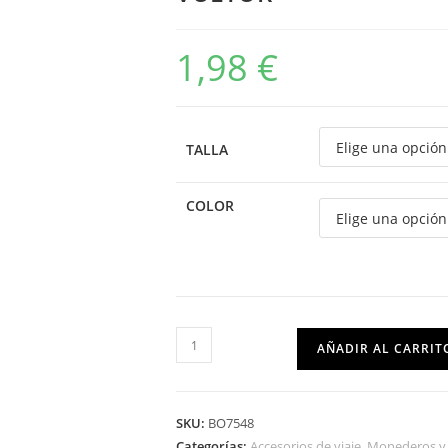
1,98
€
TALLA
COLOR
AÑADIR AL CARRIT
SKU:
BO7548
Categorías:
Accesorios de viaje
,
Monederos y