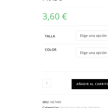
3,60
€
TALLA
COLOR
AÑADIR AL CARRIT
SKU:
NE7499
Categorías:
Accesorios de viaje
,
Neceser