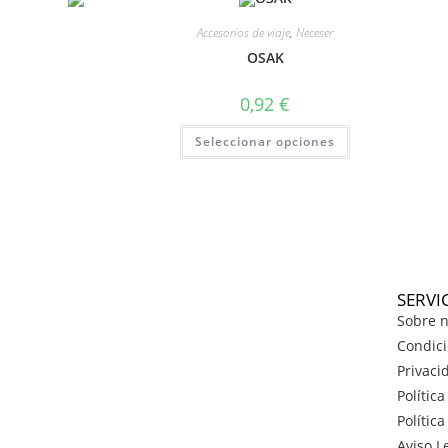
Accesorios de viaje
,
Neceser
OSAK
0,92
€
Seleccionar opciones
SERVI
Sobre n
Condici
Privaci
Polític
Polític
Aviso L