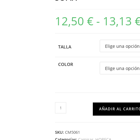
12,50
€
-
13,13
TALLA
COLOR
AÑADIR AL CARRIT
SKU:
CM5061
Categorías:
Camisas
,
HORECA