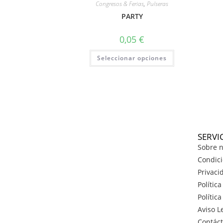
Congresos & Ferias
,
Pulseras
PARTY
0,05
€
Seleccionar opciones
SERVI
Sobre n
Condici
Privaci
Polític
Polític
Aviso L
Contác