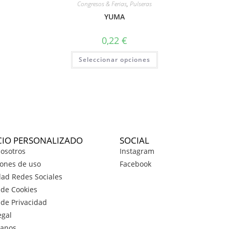
Congresos & Ferias
,
Pulseras
YUMA
0,22
€
Seleccionar opciones
CIO PERSONALIZADO
SOCIAL
osotros
Instagram
ones de uso
Facebook
dad Redes Sociales
a de Cookies
a de Privacidad
egal
tanos