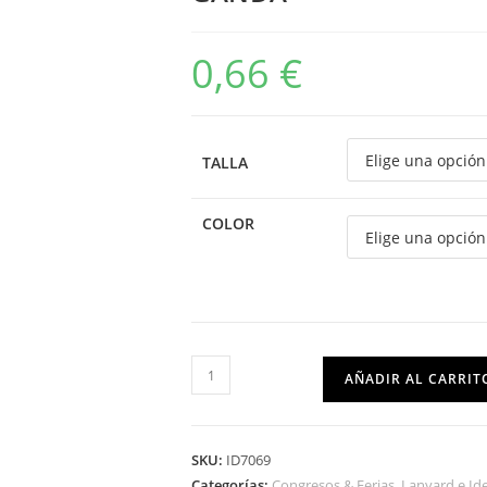
0,66
€
TALLA
COLOR
AÑADIR AL CARRIT
SKU:
ID7069
Categorías:
Congresos & Ferias
,
Lanyard e Id