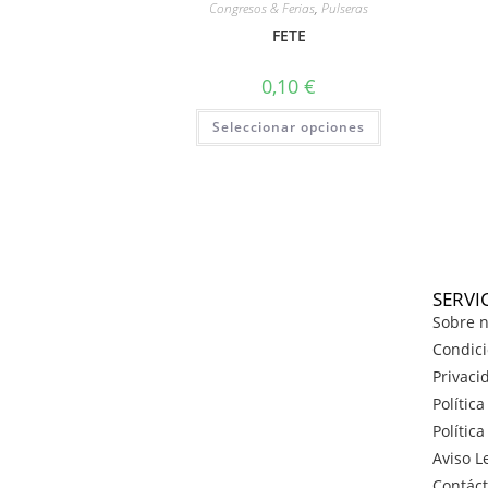
Congresos & Ferias
,
Pulseras
FETE
0,10
€
Seleccionar opciones
SERVI
Sobre n
Condici
Privaci
Polític
Polític
Aviso L
Contác