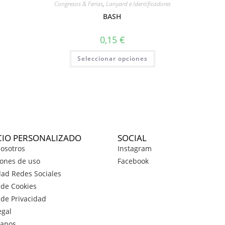
Congresos & Ferias
,
Lanyard e Identificadores
BASH
0,15
€
Seleccionar opciones
CIO PERSONALIZADO
SOCIAL
osotros
Instagram
ones de uso
Facebook
dad Redes Sociales
a de Cookies
a de Privacidad
egal
tanos