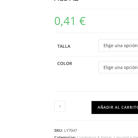
0,41
€
TALLA
COLOR
AÑADIR AL CARRIT
SKU:
LY7047
Categorías:
Congresos & Ferias
,
Lanyard e Id