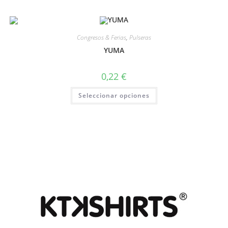
Congresos & Ferias
,
Pulseras
YUMA
0,22
€
Seleccionar opciones