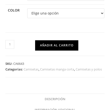
COLOR
AÑADIR AL CARRITO
SKU:
CA6643
Categorías:
Camisetas
,
Camisetas manga corta
,
Camisetas y polos
DESCRIPCIÓN
INFORMACIÓN ADICIONAL