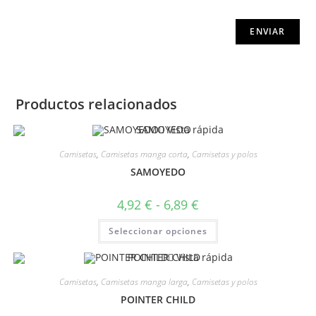
Productos relacionados
Vista rápida
Camisetas
,
Camisetas manga corta
,
Camisetas y polos
SAMOYEDO
4,92
€
-
6,89
€
Seleccionar opciones
Vista rápida
Camisetas
,
Camisetas manga larga
,
Camisetas y polos
POINTER CHILD