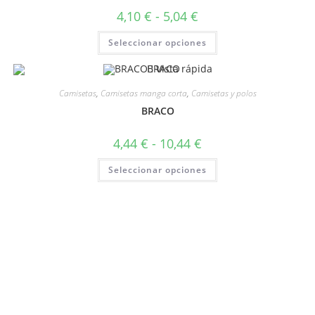
4,10
€
-
5,04
€
Seleccionar opciones
Vista rápida
Camisetas
,
Camisetas manga corta
,
Camisetas y polos
BRACO
4,44
€
-
10,44
€
Seleccionar opciones