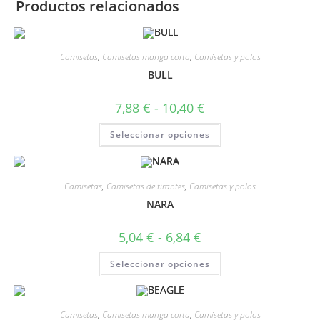
Productos relacionados
Camisetas
,
Camisetas manga corta
,
Camisetas y polos
BULL
7,88
€
-
10,40
€
Seleccionar opciones
Camisetas
,
Camisetas de tirantes
,
Camisetas y polos
NARA
5,04
€
-
6,84
€
Seleccionar opciones
Camisetas
,
Camisetas manga corta
,
Camisetas y polos