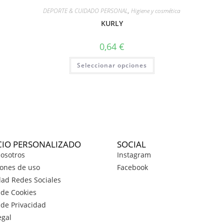
DEPORTE & CUIDADO PERSONAL
,
Higiene y cosmética
KURLY
0,64
€
Seleccionar opciones
CIO PERSONALIZADO
SOCIAL
osotros
Instagram
ones de uso
Facebook
dad Redes Sociales
a de Cookies
a de Privacidad
egal