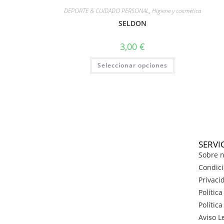
DEPORTE & CUIDADO PERSONAL
,
Higiene y cosmética
SELDON
3,00
€
Seleccionar opciones
SERVI
Sobre n
Condici
Privaci
Polític
Polític
Aviso L