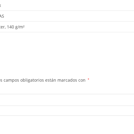
x
AS
ter, 140 g/m²
os campos obligatorios están marcados con
*