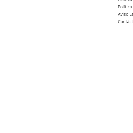
Polític
Aviso L
Contác