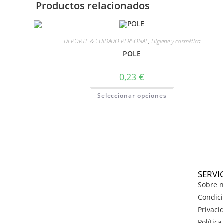
Productos relacionados
DEPORTE & CUIDADO PERSONAL
,
Higiene y cosmética
POLE
0,23
€
Seleccionar opciones
SERVI
Sobre n
Condici
Privaci
Polític