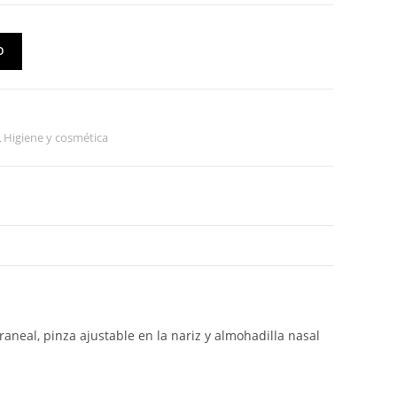
O
,
Higiene y cosmética
aneal, pinza ajustable en la nariz y almohadilla nasal