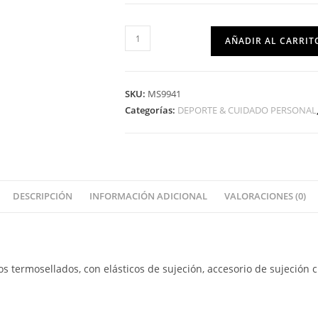
AÑADIR AL CARRIT
SKU:
MS9941
Categorías:
DEPORTE & CUIDADO PERSONAL
DESCRIPCIÓN
INFORMACIÓN ADICIONAL
VALORACIONES (0)
 termosellados, con elásticos de sujeción, accesorio de sujeción cr