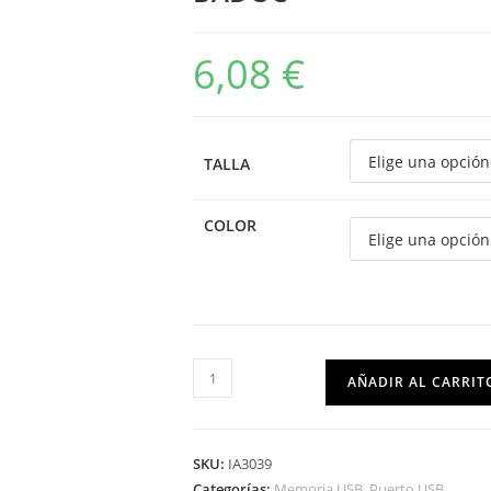
6,08
€
TALLA
COLOR
AÑADIR AL CARRIT
SKU:
IA3039
Categorías:
Memoria USB
,
Puerto USB