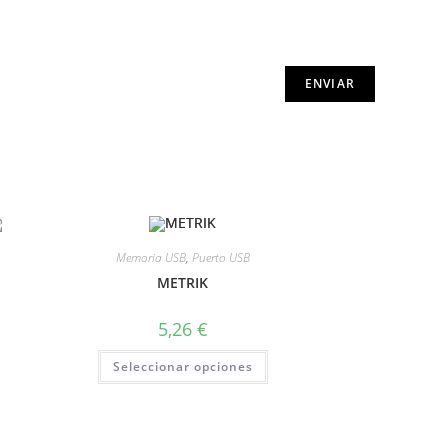
Memoria USB
,
Puerto USB
METRIK
5,26
€
Seleccionar opciones