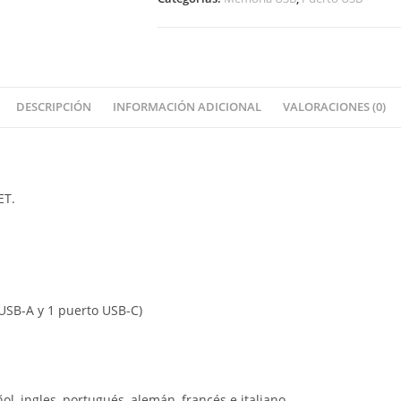
DESCRIPCIÓN
INFORMACIÓN ADICIONAL
VALORACIONES (0)
ET.
 USB-A y 1 puerto USB-C)
l, ingles, portugués, alemán, francés e italiano.