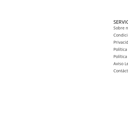
SERVI
Sobre n
Condici
Privaci
Polític
Polític
Aviso L
Contác