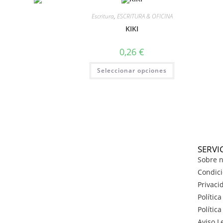
Escritura
,
ESCRITURA & OFICINA
KIKI
0,26
€
Seleccionar opciones
SERVI
Sobre n
Condici
Privaci
Polític
Polític
Aviso L