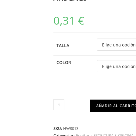
0,31
€
TALLA
COLOR
AÑADIR AL CARRIT
SKU:
HW8013
Categorías:
Escritura
,
ESCRITURA & OFICINA