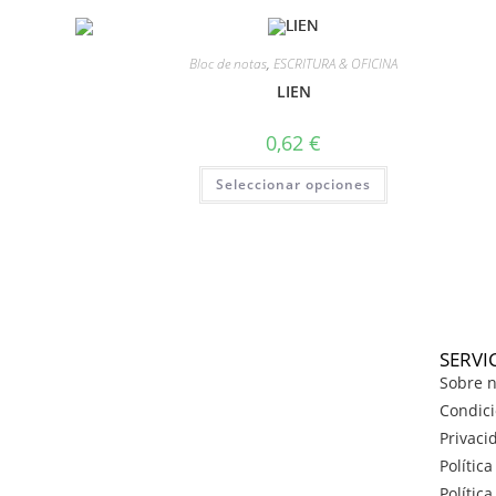
Bloc de notas
,
ESCRITURA & OFICINA
LIEN
0,62
€
Seleccionar opciones
SERVI
Sobre n
Condici
Privaci
Polític
Polític