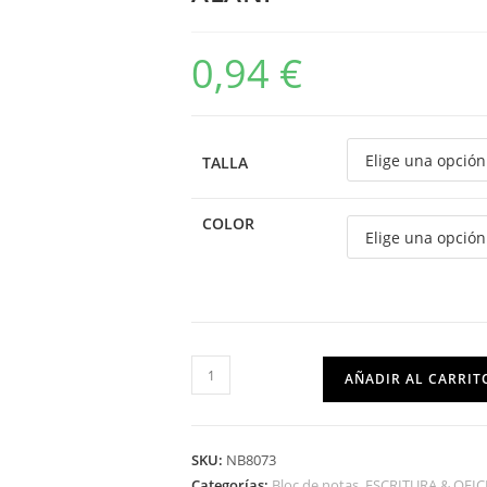
0,94
€
TALLA
COLOR
AÑADIR AL CARRIT
SKU:
NB8073
Categorías:
Bloc de notas
,
ESCRITURA & OFIC