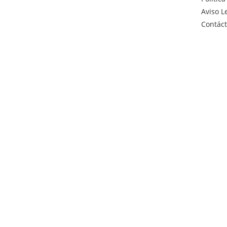
Aviso L
Contác