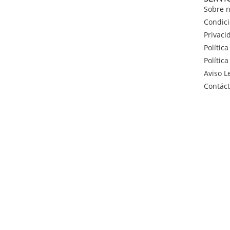
Sobre n
Condici
Privaci
Polític
Polític
Aviso L
Contác