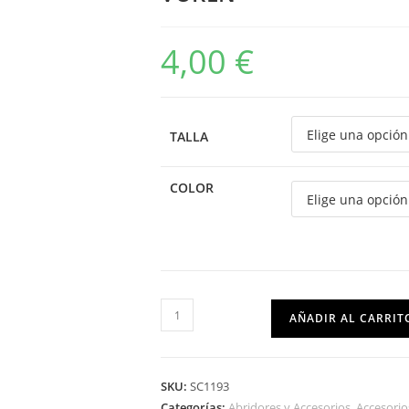
4,00
€
TALLA
COLOR
AÑADIR AL CARRIT
SKU:
SC1193
Categorías:
Abridores y Accesorios
,
Accesorio