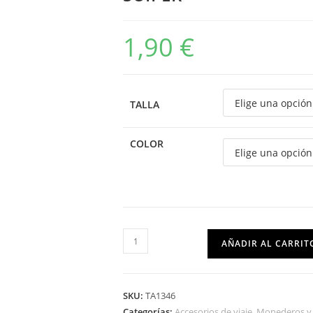
1,90
€
TALLA
COLOR
AÑADIR AL CARRIT
SKU:
TA1346
Categorías:
Accesorios de viaje
,
Monederos y