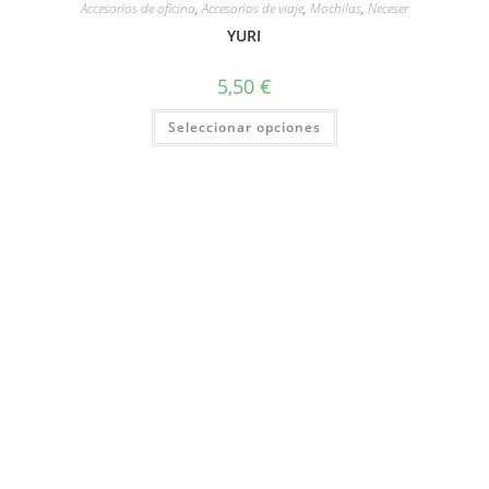
Accesorios de oficina
,
Accesorios de viaje
,
Mochilas
,
Neceser
YURI
5,50
€
Seleccionar opciones