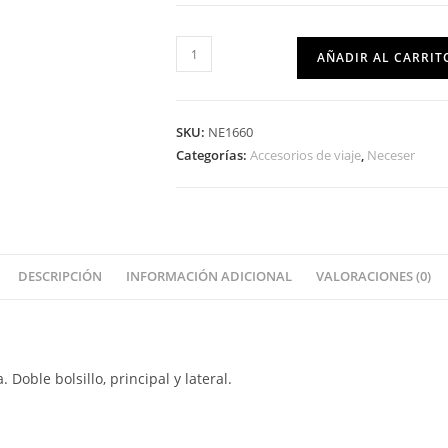
AÑADIR AL CARRIT
SKU:
NE1660
Categorías:
Accesorios de viaje
,
Neceser
DESCRIPCIÓN
INFORMACIÓN ADICIONAL
VALORACIONES (0)
oble bolsillo, principal y lateral.