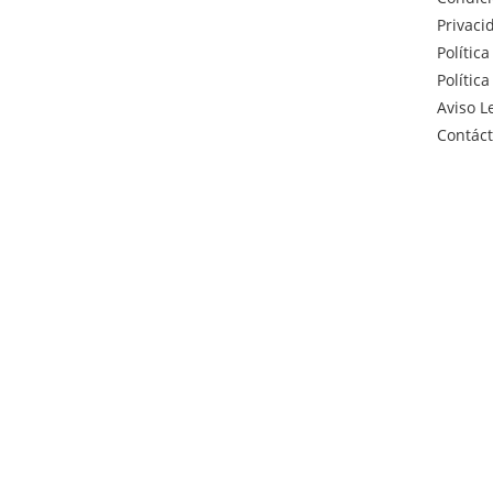
Privaci
Polític
Polític
Aviso L
Contác