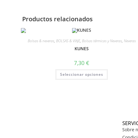
Productos relacionados
Bolsas & neveras
,
BOLSAS & VIAJE
,
Bolsas térmicas y Neveras
,
Neveras
KUNES
7,30
€
Seleccionar opciones
SERVI
Sobre n
Condici