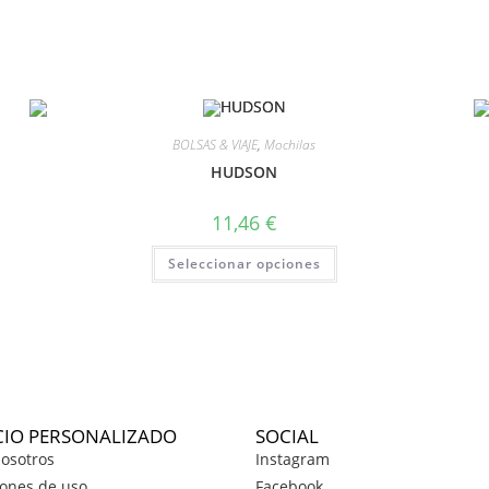
BOLSAS & VIAJE
,
Mochilas
HUDSON
11,46
€
Seleccionar opciones
CIO PERSONALIZADO
SOCIAL
osotros
Instagram
ones de uso
Facebook