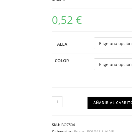
0,52
€
TALLA
COLOR
AÑADIR AL CARRIT
SKU:
BO7504
Categorías:
Bolsas
,
BOLSAS & VIAJE