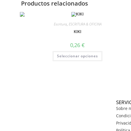
Productos relacionados
Escritura
,
ESCRITURA & OFICINA
KIKI
0,26
€
Seleccionar opciones
SERVI
Sobre n
Condici
Privaci
Polític