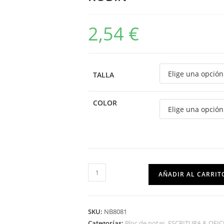
2,54
€
TALLA
COLOR
AÑADIR AL CARRIT
SKU:
NB8081
Categorías:
Bloc de notas
,
ESCRITURA & OFIC