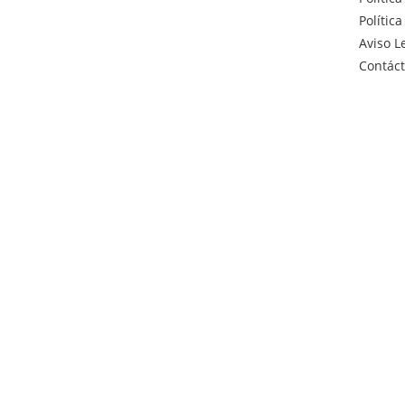
Polític
Aviso L
Contác