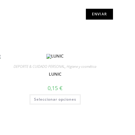
DEPORTE & CUIDADO PERSONAL
,
Higiene y cosmética
LUNIC
0,15
€
Seleccionar opciones