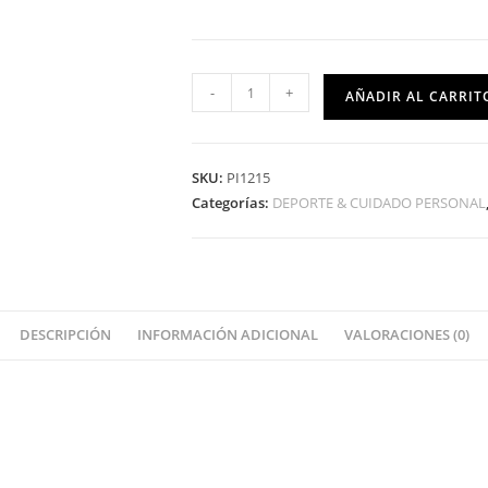
-
+
AÑADIR AL CARRIT
SKU:
PI1215
Categorías:
DEPORTE & CUIDADO PERSONAL
DESCRIPCIÓN
INFORMACIÓN ADICIONAL
VALORACIONES (0)