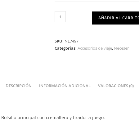
AÑADIR AL CARRIT
SKU:
NE7497
Categorías:
Accesorios de viaje
,
Neceser
DESCRIPCIÓN
INFORMACIÓN ADICIONAL
VALORACIONES (0)
olsillo principal con cremallera y tirador a juego.