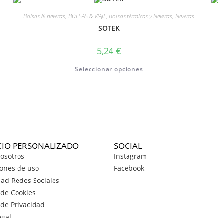
Bolsas & neveras
,
BOLSAS & VIAJE
,
Bolsas térmicas y Neveras
,
Neveras
SOTEK
5,24
€
Seleccionar opciones
CIO PERSONALIZADO
SOCIAL
osotros
Instagram
ones de uso
Facebook
dad Redes Sociales
a de Cookies
a de Privacidad
egal