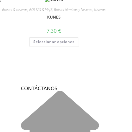
Bolsas & neveras
,
BOLSAS & VIAJE
,
Bolsas térmicas y Neveras
,
Neveras
KUNES
7,30
€
Seleccionar opciones
CONTÁCTANOS