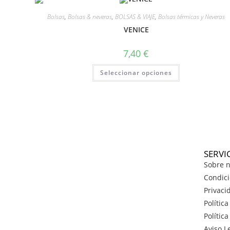
Bolsas
,
Bolsas & neveras
,
BOLSAS & VIAJE
,
Bolsas térmicas y Neveras
VENICE
7,40
€
Seleccionar opciones
SERVI
Sobre n
Condici
Privaci
Polític
Polític
Aviso L