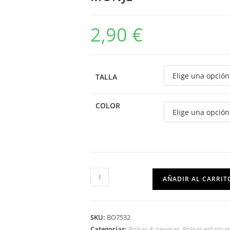
2,90
€
TALLA
COLOR
AÑADIR AL CARRIT
SKU:
BO7532
Categorías:
Bolsas & neveras
,
Bolsas estanca