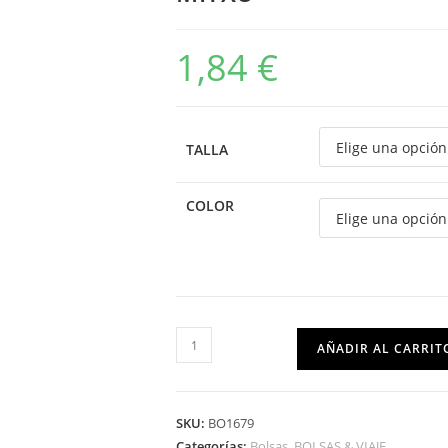
1,84
€
TALLA
COLOR
AÑADIR AL CARRIT
SKU:
BO1679
Categorías:
Bolsas
,
BOLSAS & VIAJE