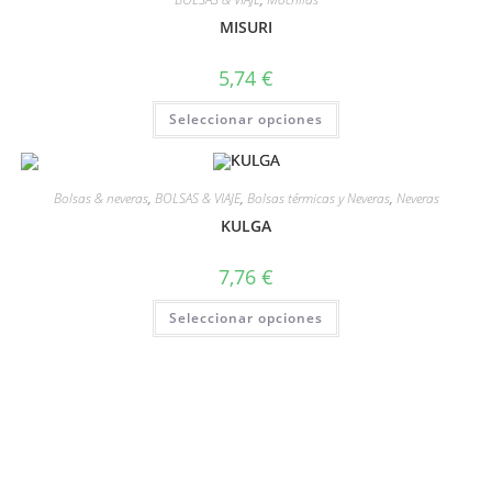
MISURI
5,74
€
Seleccionar opciones
Bolsas & neveras
,
BOLSAS & VIAJE
,
Bolsas térmicas y Neveras
,
Neveras
KULGA
7,76
€
Seleccionar opciones