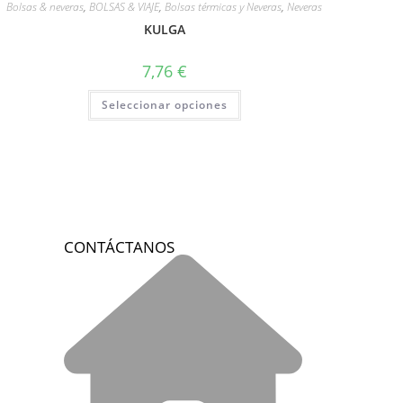
Bolsas & neveras
,
BOLSAS & VIAJE
,
Bolsas térmicas y Neveras
,
Neveras
KULGA
7,76
€
Seleccionar opciones
CONTÁCTANOS