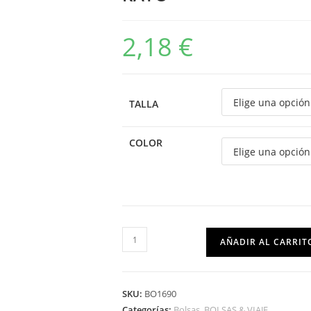
2,18
€
TALLA
COLOR
AÑADIR AL CARRIT
SKU:
BO1690
Categorías:
Bolsas
,
BOLSAS & VIAJE