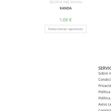
BOLSAS & VIAJE
,
Mochilas
KANDA
1,68
€
Seleccionar opciones
SERVI
Sobre n
Condici
Privaci
Polític
Polític
Aviso L
Contác