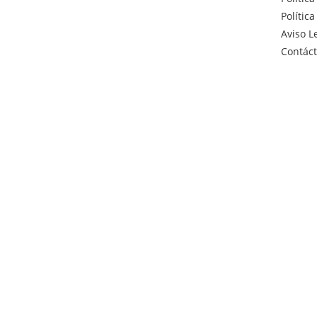
Polític
Aviso L
Contác