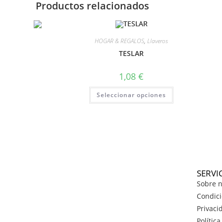
Productos relacionados
HOGAR & REGALOS
,
Llaveros
TESLAR
1,08
€
Seleccionar opciones
SERVI
Sobre n
Condici
Privaci
Polític