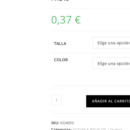
0,37
€
TALLA
COLOR
AÑADIR AL CARRIT
SKU:
KO4053
Categorías:
HOGAR & REGALOS
,
Llaveros