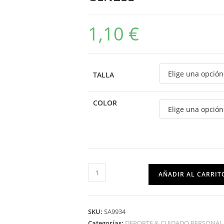
1,10
€
TALLA
COLOR
AÑADIR AL CARRIT
SKU:
SA9934
Categorías:
DEPORTE & CUIDADO PERSONAL