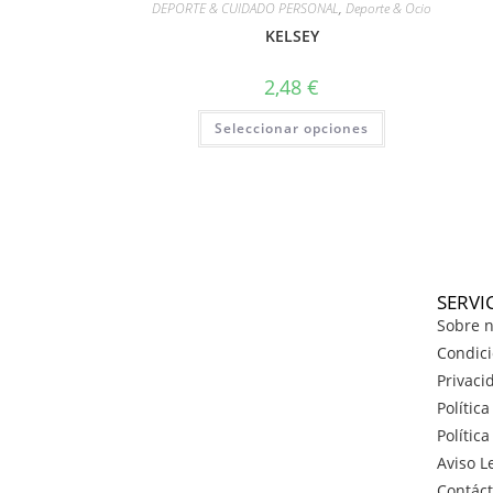
DEPORTE & CUIDADO PERSONAL
,
Deporte & Ocio
KELSEY
2,48
€
Seleccionar opciones
SERVI
Sobre n
Condici
Privaci
Polític
Polític
Aviso L
Contác