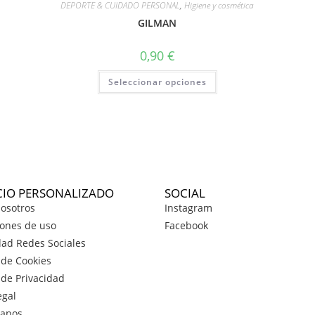
DEPORTE & CUIDADO PERSONAL
,
Higiene y cosmética
GILMAN
0,90
€
Seleccionar opciones
CIO PERSONALIZADO
SOCIAL
osotros
Instagram
ones de uso
Facebook
dad Redes Sociales
a de Cookies
a de Privacidad
egal
tanos