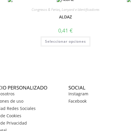
Congresos & Ferias
,
Lanyard e Identificadores
ALDAZ
0,41
€
Seleccionar opciones
CIO PERSONALIZADO
SOCIAL
osotros
Instagram
ones de uso
Facebook
dad Redes Sociales
a de Cookies
a de Privacidad
egal