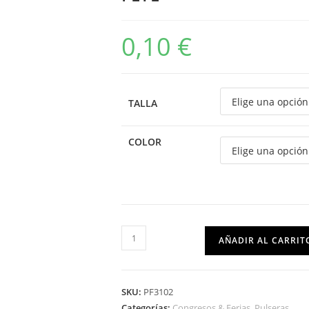
0,10
€
TALLA
COLOR
AÑADIR AL CARRIT
SKU:
PF3102
Categorías:
Congresos & Ferias
,
Pulseras