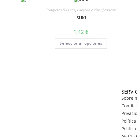
Congresos & Ferias
,
Lanyard e Identificadores
SUKI
1,42
€
Seleccionar opciones
SERVI
Sobre n
Condici
Privaci
Polític
Polític
Aviso L