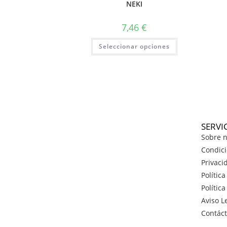
NEKI
7,46
€
Seleccionar opciones
SERVI
Sobre n
Condici
Privaci
Polític
Polític
Aviso L
Contác