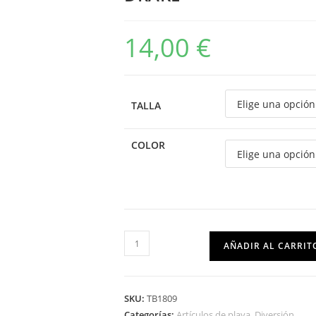
14,00
€
TALLA
COLOR
AÑADIR AL CARRIT
SKU:
TB1809
Categorías:
Artículos de playa
,
Diversión