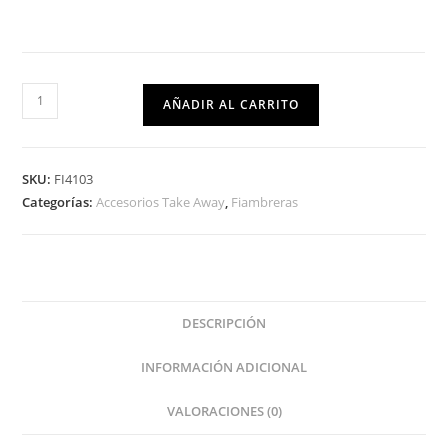
AÑADIR AL CARRITO
SKU:
FI4103
Categorías:
Accesorios Take Away
,
Fiambreras
DESCRIPCIÓN
INFORMACIÓN ADICIONAL
VALORACIONES (0)