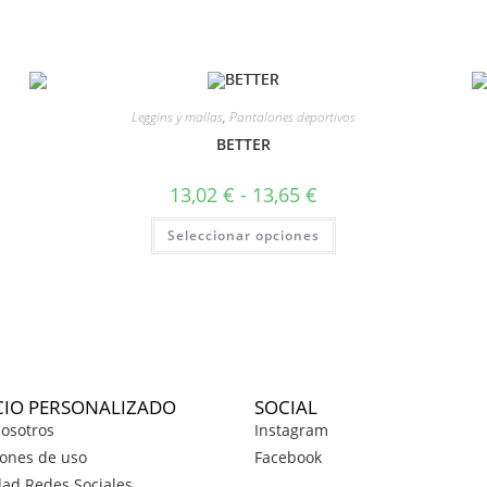
Leggins y mallas
,
Pantalones deportivos
BETTER
13,02
€
-
13,65
€
Seleccionar opciones
CIO PERSONALIZADO
SOCIAL
osotros
Instagram
ones de uso
Facebook
dad Redes Sociales