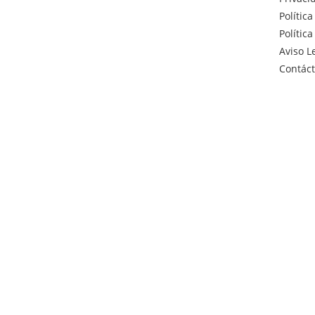
Polític
Polític
Aviso L
Contác