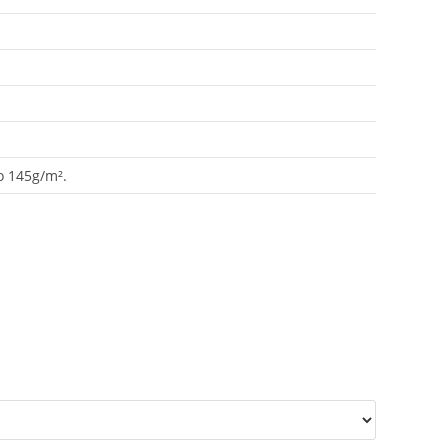
o 145g/m².