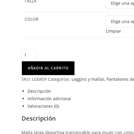
TALLA
COLOR
Limpiar
ADELAIDA
cantidad
AÑADIR AL CARRITO
SKU:
LG0459
Categorías:
Leggins y mallas
,
Pantalones d
Descripción
Información adicional
Valoraciones (0)
Descripción
Malla larga deportiva transpirable para mujer con cinturil