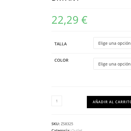
22,29
€
TALLA
COLOR
AÑADIR AL CARRIT
SKU:
ZS8325
Categoría:
Outlet