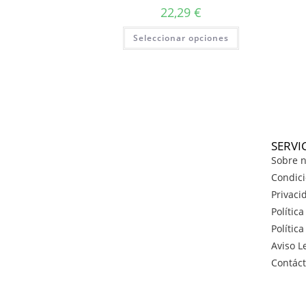
22,29
€
Seleccionar opciones
SERVI
Sobre n
Condici
Privaci
Polític
Polític
Aviso L
Contác