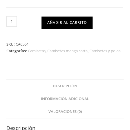
AÑADIR AL CARRITO
SKU:
CA6564
Categorías:
Camisetas
,
Camisetas manga corta
,
Camisetas y polos
DESCRIPCIÓN
INFORMACIÓN ADICIONAL
VALORACIONES (0)
Descripción