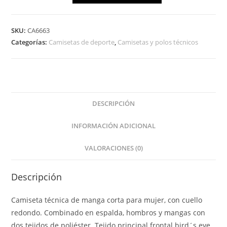
SKU:
CA6663
Categorías:
Camisetas de deporte
,
Camisetas y polos técnicos
DESCRIPCIÓN
INFORMACIÓN ADICIONAL
VALORACIONES (0)
Descripción
Camiseta técnica de manga corta para mujer, con cuello
redondo. Combinado en espalda, hombros y mangas con
dos tejidos de poliéster. Tejido principal frontal bird´s eye