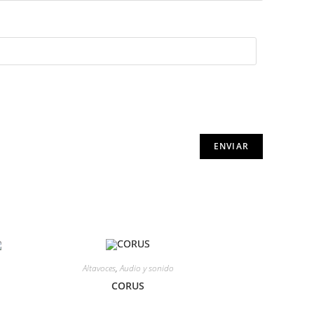
Altavoces
,
Audio y sonido
CORUS