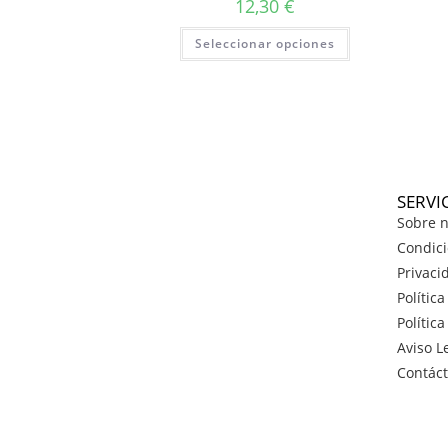
12,30
€
Seleccionar opciones
SERVI
Sobre n
Condici
Privaci
Polític
Polític
Aviso L
Contác