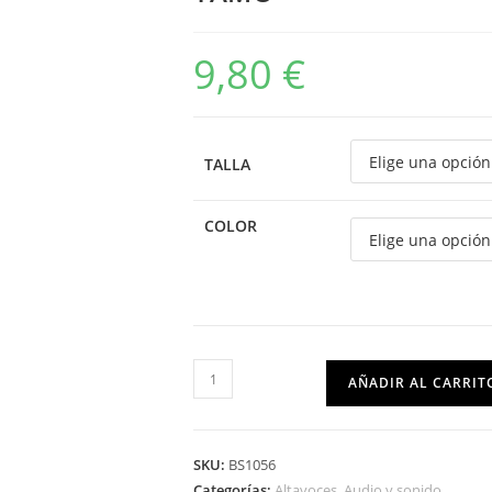
9,80
€
TALLA
COLOR
AÑADIR AL CARRIT
SKU:
BS1056
Categorías:
Altavoces
,
Audio y sonido